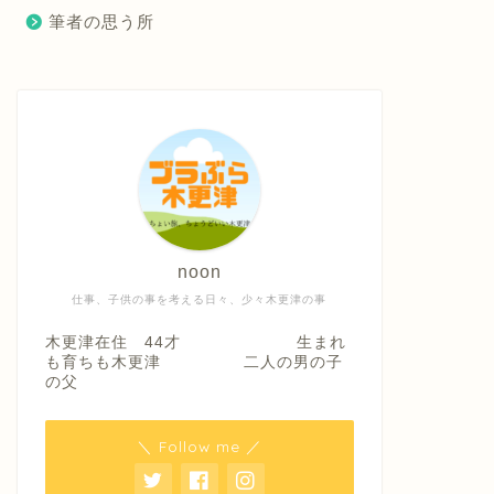
筆者の思う所
noon
仕事、子供の事を考える日々、少々木更津の事
木更津在住 44才 生まれ
も育ちも木更津 二人の男の子
の父
＼ Follow me ／