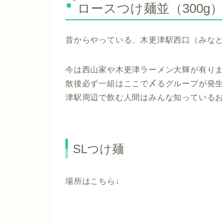
ロースつけ麺並（300g） 
昔からやっている、木更津駅西口（みな
今は西山家や木更津ラーメン大輝が有り
散後必ず一組はここで〆るグループが発
津駅周辺で飲む人間はみんな知っている
SLつけ麺
場所はこちら↓