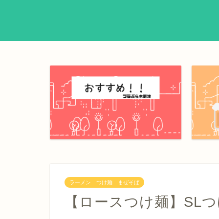
ラーメン つけ麺 まぜそば
【ロースつけ麺】SL