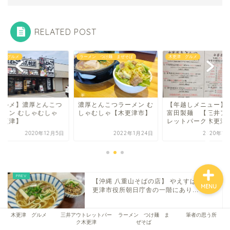
木更津 グルメ
RELATED POST
三井アウトレットパーク木
メン つけ麺 まぜそば
木更津 グルメ
木更津 グルメ
更津
ラーメン つけ麺 まぜそ
ば
厚とんこつラーメン む
【年越しメニュー】松戸
【グルメ】濃厚とん
ゃむしゃ【木更津市】
富田製麺 【三井アウト
ラーメン むしゃむし
レットパーク木更津】
【木更津】
筆者の思う所
2022年1月24日
2020年12月8日
2020年1
​【沖縄 八重山そばの店】 やえすば 【木
MENU
更津市役所朝日庁舎の一階にあり...
木更津 グルメ
三井アウトレットパー
ラーメン つけ麺 ま
筆者の思う所
ク木更津
ぜそば
【ロースつけ麺】SLつけ麺【木更津駅西