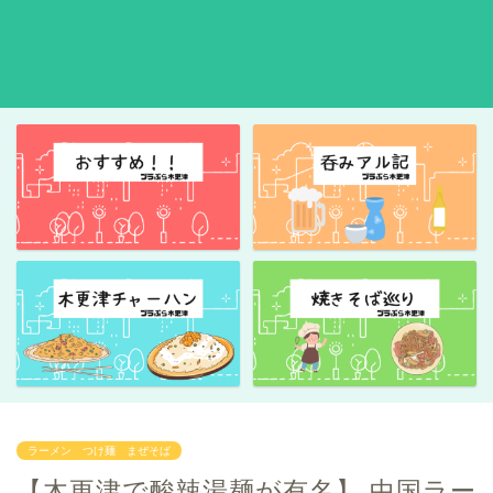
ラーメン つけ麺 まぜそば
【木更津で酸辣湯麺が有名】 中国ラー