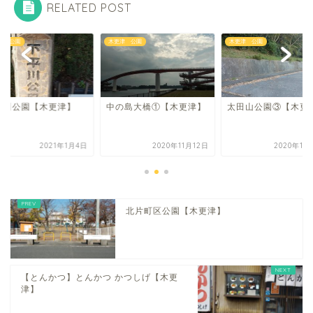
RELATED POST
津 公園
木更津 公園
木更津 公園
の島大橋①【木更津】
太田山公園③【木更津】
下平川公園【木更津
2020年11月12日
2020年11月18日
2021年
北片町区公園【木更津】
【とんかつ】とんかつ かつしげ【木更
津】