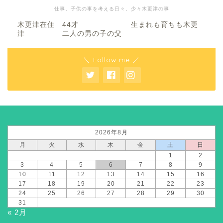
仕事、子供の事を考える日々、少々木更津の事
木更津在住 44才 生まれも育ちも木更
津 二人の男の子の父
＼ Follow me ／
2026年8月
月
火
水
木
金
土
日
1
2
3
4
5
6
7
8
9
10
11
12
13
14
15
16
17
18
19
20
21
22
23
24
25
26
27
28
29
30
31
« 2月