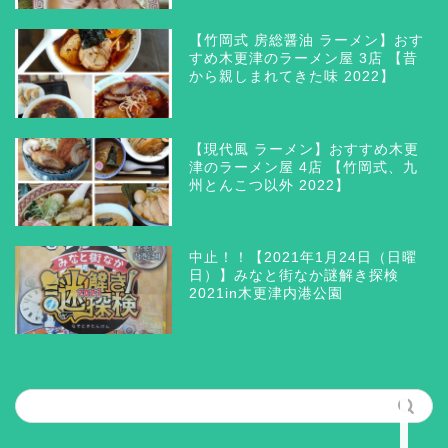
【竹岡式 房総醤油 ラーメン】おす
すめ木更津のラーメン屋 3店 【昔
から親しまれてきた味 2022】
【現代風 ラーメン】おすすめ木更
津のラーメン屋 4店 【竹岡式、九
州とんこつ以外 2022】
木更津 グルメ
三井アウトレットパーク木
中止！！【2021年1月24日（日曜
更津
日）】みなと街なか謎解き探検
2021in木更津内港公園
ラーメン つけ麺 まぜそ
ば
筆者の思う所