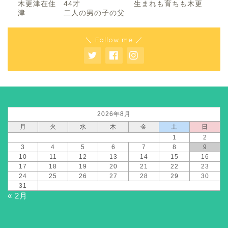
木更津在住 44才 生まれも育ちも木更
津 二人の男の子の父
＼ Follow me ／
2026年8月
月
火
水
木
金
土
日
1
2
3
4
5
6
7
8
9
10
11
12
13
14
15
16
17
18
19
20
21
22
23
24
25
26
27
28
29
30
31
« 2月