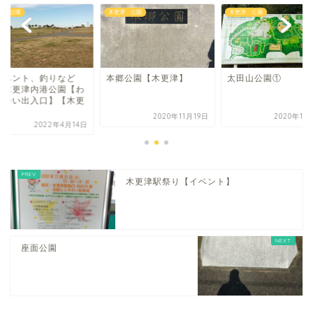
津 公園
木更津 公園
木更津 公園
イベント、釣りなど
本郷公園【木更津】
太田山公園①
】木更津内港公園【わ
り辛い出入口】【木更
.
2020年11月19日
2020年11
2022年4月14日
木更津駅祭り【イベント】
座面公園