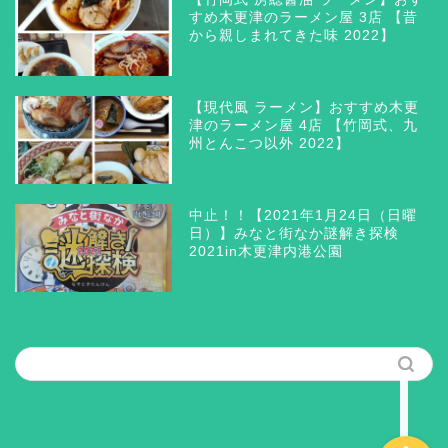
すめ木更津のラーメン屋 3店 【昔
から親しまれてきた味 2022】
【現代風 ラーメン】おすすめ木更
津のラーメン屋 4店 【竹岡式、九
州とんこつ以外 2022】
木更津 グルメ
三井アウトレットパーク木
中止！！【2021年1月24日（日曜
更津
日）】みなと街なか謎解き探検
2021in木更津内港公園
ラーメン つけ麺 まぜそ
ば
筆者の思う所