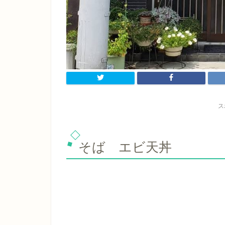
ス
そば エビ天丼