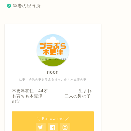
筆者の思う所
noon
仕事、子供の事を考える日々、少々木更津の事
木更津在住 44才 生まれ
も育ちも木更津 二人の男の子
の父
＼ Follow me ／