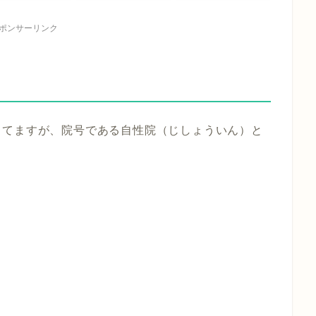
ポンサーリンク
ってますが、院号である
自性院（じしょういん）
と