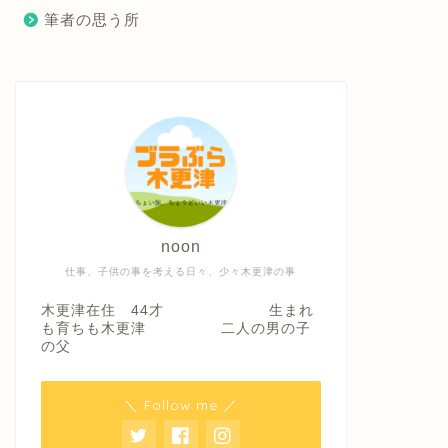
筆者の思う所
noon
仕事、子供の事を考える日々、少々木更津の事
木更津在住 44才 生まれ
も育ちも木更津 二人の男の子
の父
＼ Follow me ／