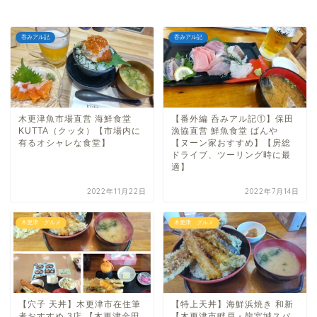
吞みアル記
吞みアル記
木更津魚市場直営 海鮮食堂
【番外編 呑みアル記①】保田
KUTTA（クッタ）【市場内に
漁協直営 鮮魚食堂 ばんや
有るオシャレな食堂】
【ヌーン家おすすめ】【房総
ドライブ、ツーリング時に最
適】
2022年11月22日
2022年7月14日
木更津 グルメ
木更津 グルメ
【穴子 天丼】木更津市在住筆
【特上天丼】海鮮浜焼き 和新
者おすすめ 3店 【木更津金田
【木更津市畔戸・龍宮城スパ