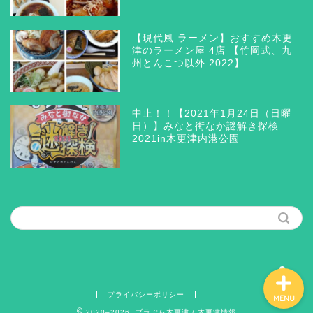
【現代風 ラーメン】おすすめ木更
津のラーメン屋 4店 【竹岡式、九
州とんこつ以外 2022】
木更津 グルメ
三井アウトレットパーク木
中止！！【2021年1月24日（日曜
更津
日）】みなと街なか謎解き探検
2021in木更津内港公園
ラーメン つけ麺 まぜそ
ば
筆者の思う所
プライバシーポリシー
MENU
2020–2026 ブラぶら木更津 / 木更津情報