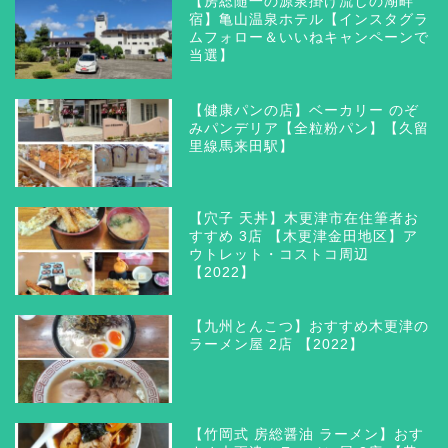
【房総随一の源泉掛け流しの湖畔
宿】亀山温泉ホテル【インスタグラ
ムフォロー＆いいねキャンペーンで
当選】
【健康パンの店】ベーカリー のぞ
みパンデリア【全粒粉パン】【久留
里線馬来田駅】
【穴子 天丼】木更津市在住筆者お
すすめ 3店 【木更津金田地区】ア
ウトレット・コストコ周辺
【2022】
【九州とんこつ】おすすめ木更津の
ラーメン屋 2店 【2022】
【竹岡式 房総醤油 ラーメン】おす