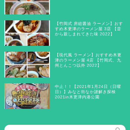
【竹岡式 房総醤油 ラーメン】おす
すめ木更津のラーメン屋 3店 【昔
から親しまれてきた味 2022】
【現代風 ラーメン】おすすめ木更
津のラーメン屋 4店 【竹岡式、九
州とんこつ以外 2022】
木更津 グルメ
三井アウトレットパーク木
中止！！【2021年1月24日（日曜
更津
日）】みなと街なか謎解き探検
2021in木更津内港公園
ラーメン つけ麺 まぜそ
ば