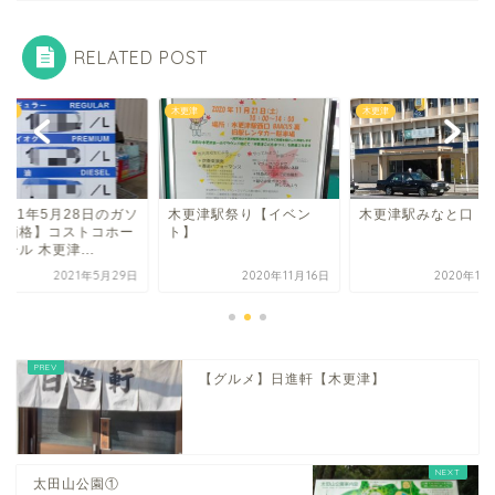
RELATED POST
トコ
木更津
木更津
021年5月28日のガソ
木更津駅祭り【イベン
木更津駅みなと口
ン価格】コストコホー
ト】
ール 木更津...
2021年5月29日
2020年11月16日
2020年11
【グルメ】日進軒【木更津】
太田山公園①