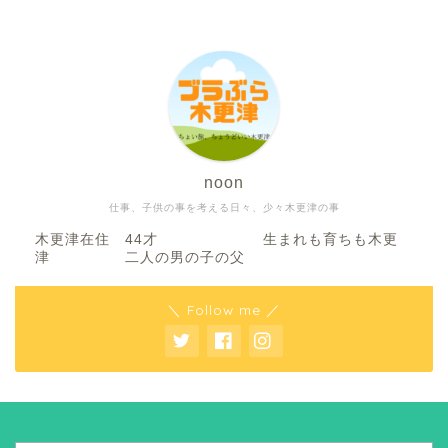
noon
仕事、子供の事を考える日々、少々木更津の事
木更津在住 44才 生まれも育ちも木更
津 二人の男の子の父
＼ Follow me ／