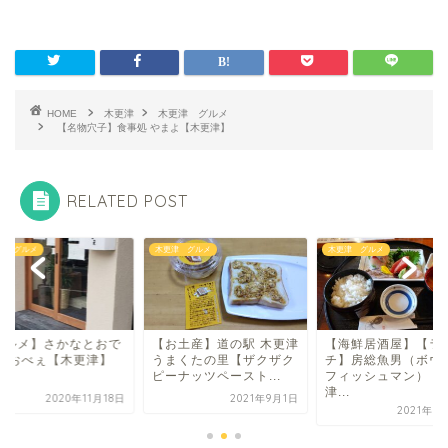
HOME
木更津
木更津 グルメ
【名物穴子】食事処 やまよ【木更津】
RELATED POST
津 グルメ
木更津 グルメ
木更津 グルメ
お土産】道の駅 木更津
【海鮮居酒屋】【ラン
【グルメ】さかなと
まくたの里【ザクザク
チ】房総魚男（ボウソウ
ん うおべぇ【木更津
ナッツペースト...
フィッシュマン）【木更
津...
2021年9月1日
2020年11
2021年6月18日