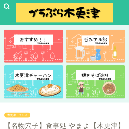
木更津 グルメ
【名物穴子】食事処 やまよ【木更津】