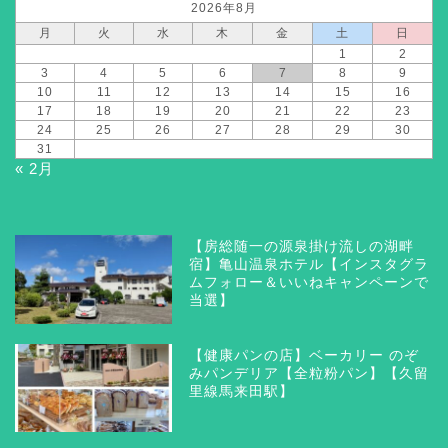
2026年8月
月
火
水
木
金
土
日
1
2
3
4
5
6
7
8
9
10
11
12
13
14
15
16
17
18
19
20
21
22
23
24
25
26
27
28
29
30
31
« 2月
【房総随一の源泉掛け流しの湖畔
宿】亀山温泉ホテル【インスタグラ
ムフォロー＆いいねキャンペーンで
当選】
【健康パンの店】ベーカリー のぞ
みパンデリア【全粒粉パン】【久留
里線馬来田駅】