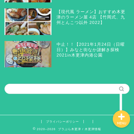
【現代風 ラーメン】おすすめ木更
津のラーメン屋 4店 【竹岡式、九
州とんこつ以外 2022】
木更津 グルメ
三井アウトレットパーク木
中止！！【2021年1月24日（日曜
更津
日）】みなと街なか謎解き探検
2021in木更津内港公園
ラーメン つけ麺 まぜそ
ば
筆者の思う所
プライバシーポリシー
MENU
2020–2026 ブラぶら木更津 / 木更津情報