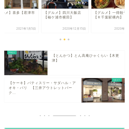
グルメ】喜多【君津市
【グルメ】四川大飯店
【グルメ】一得餃子
保】
【袖ケ浦市横田】
【Ｒ千葉駅構内】
2021年1月5日
2020年12月15日
2020年1
【とんかつ】とん高庵ひゃくらい【木更
津】
【ケーキ】パティスリー・サダハル・ア
オキ・パリ 【三井アウトレットパー
ク...