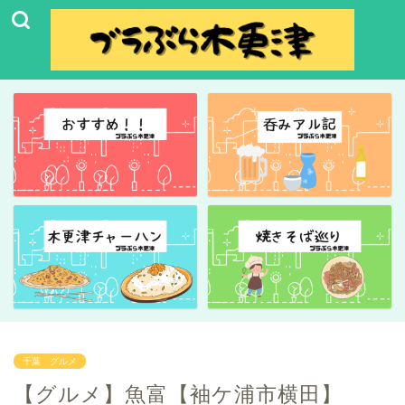
千葉 グルメ
【グルメ】魚富【袖ケ浦市横田】