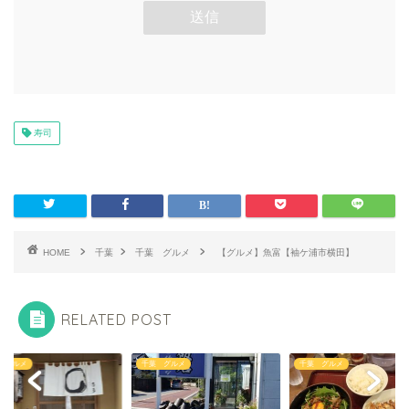
寿司
HOME
千葉
千葉 グルメ
【グルメ】魚富【袖ケ浦市横田】
RELATED POST
 グルメ
千葉 グルメ
千葉 グルメ