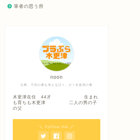
筆者の思う所
noon
仕事、子供の事を考える日々、少々木更津の事
木更津在住 44才 生まれ
も育ちも木更津 二人の男の子
の父
＼ Follow me ／