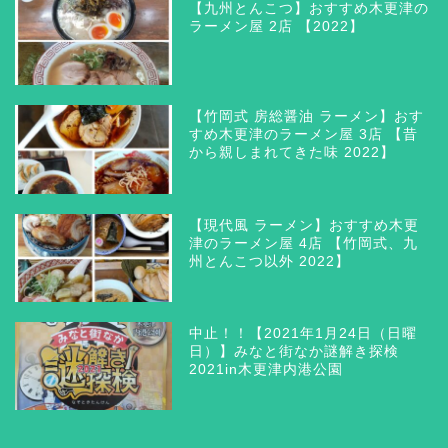
【九州とんこつ】おすすめ木更津の
ラーメン屋 2店 【2022】
【竹岡式 房総醤油 ラーメン】おす
すめ木更津のラーメン屋 3店 【昔
から親しまれてきた味 2022】
【現代風 ラーメン】おすすめ木更
津のラーメン屋 4店 【竹岡式、九
州とんこつ以外 2022】
木更津 グルメ
三井アウトレットパーク木
中止！！【2021年1月24日（日曜
更津
日）】みなと街なか謎解き探検
2021in木更津内港公園
ラーメン つけ麺 まぜそ
ば