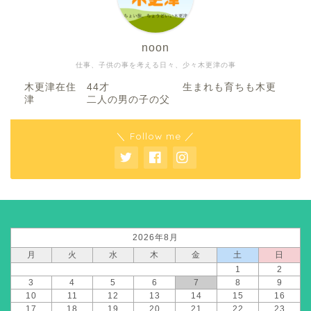
noon
仕事、子供の事を考える日々、少々木更津の事
木更津在住 44才 生まれも育ちも木更
津 二人の男の子の父
＼ Follow me ／
2026年8月
月
火
水
木
金
土
日
1
2
3
4
5
6
7
8
9
10
11
12
13
14
15
16
17
18
19
20
21
22
23