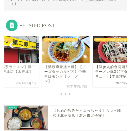
口）】
RELATED POST
津 グルメ
ラーメン つけ麺 まぜそば
ラーメン つけ麺 まぜそば
二郎系ラーメン】豚二
【濃厚麻辣担々麺】【チ
【豚参九的台湾混蕎
 木更津店【木更津】
ーズタッカルビ丼】中華
ラーメン豚39(ブタ
そばモンド【ラーメ
キュー)【木更津駅西.
ン】...
2021年2月3日
2022年4月
2021年8月2日
【お酒が飲みたくなっちゃう】もつ次郎
君津北子安店【君津市北子安】