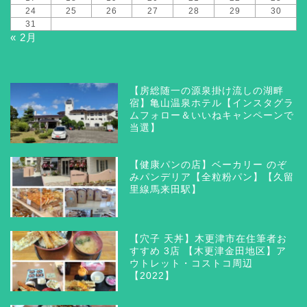
24
25
26
27
28
29
30
31
« 2月
【房総随一の源泉掛け流しの湖畔
宿】亀山温泉ホテル【インスタグラ
ムフォロー＆いいねキャンペーンで
当選】
【健康パンの店】ベーカリー のぞ
みパンデリア【全粒粉パン】【久留
里線馬来田駅】
【穴子 天丼】木更津市在住筆者お
すすめ 3店 【木更津金田地区】ア
ウトレット・コストコ周辺
【2022】