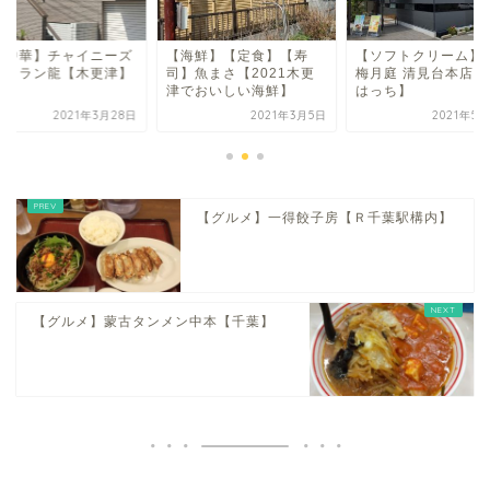
町中華】チャイニーズ
【海鮮】【定食】【寿
【ソフトクリーム】
ストラン龍【木更津】
司】魚まさ【2021木更
梅月庭 清見台本店【
津でおいしい海鮮】
はっち】
2021年3月28日
2021年3月5日
2021年5
【グルメ】一得餃子房【Ｒ千葉駅構内】
【グルメ】蒙古タンメン中本【千葉】