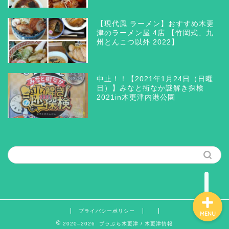
【現代風 ラーメン】おすすめ木更
津のラーメン屋 4店 【竹岡式、九
州とんこつ以外 2022】
木更津 グルメ
三井アウトレットパーク木
中止！！【2021年1月24日（日曜
更津
日）】みなと街なか謎解き探検
2021in木更津内港公園
ラーメン つけ麺 まぜそ
ば
筆者の思う所
プライバシーポリシー
MENU
2020–2026 ブラぶら木更津 / 木更津情報