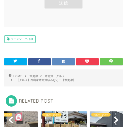
ラーメン つけ麺
HOME
木更津
木更津 グルメ
【グルメ】西山家木更津駅みなと口【木更津】
RELATED POST
津 グルメ
木更津 グルメ
木更津 グルメ