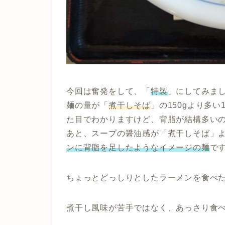
今回は奮発をして、「
特製
」にしてみま
麺の量が「
煮干しそば
」の150gより多
た目でわかりますけど、背脂が結構多い
あと、スープの醤油感が「煮干しそば」
ンに背脂を足したようなイメージの麺
で
ちょっとどっしりとしたラーメンを食べ
煮干し風味が苦手ではなく、あっさり食