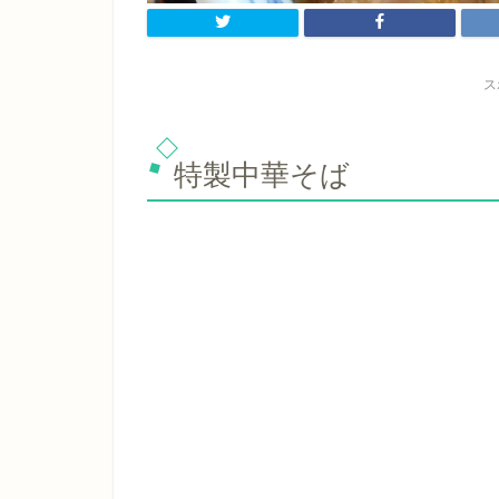
ス
特製中華そば