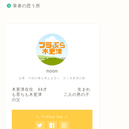
筆者の思う所
noon
仕事、子供の事を考える日々、少々木更津の事
木更津在住 44才 生まれ
も育ちも木更津 二人の男の子
の父
＼ Follow me ／