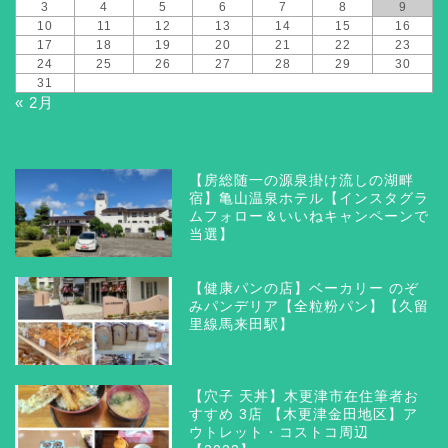
3
4
5
6
7
8
9
10
11
12
13
14
15
16
17
18
19
20
21
22
23
24
25
26
27
28
29
30
31
« 2月
【房総随一の源泉掛け流しの湖畔
宿】亀山温泉ホテル【インスタグラ
ムフォロー＆いいねキャンペーンで
当選】
【健康パンの店】ベーカリー のぞ
みパンデリア【全粒粉パン】【久留
里線馬来田駅】
【穴子 天丼】木更津市在住筆者お
すすめ 3店 【木更津金田地区】ア
ウトレット・コストコ周辺