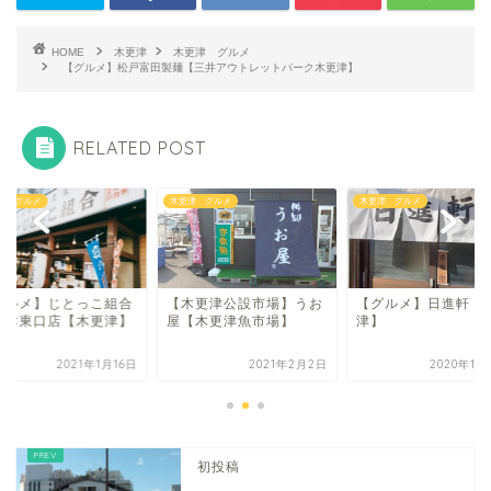
HOME
木更津
木更津 グルメ
【グルメ】松戸富田製麺【三井アウトレットパーク木更津】
RELATED POST
津 グルメ
木更津 グルメ
木更津 グルメ
グルメ】じとっこ組合
【木更津公設市場】うお
【グルメ】日進軒【
更津東口店【木更津】
屋【木更津魚市場】
津】
2021年1月16日
2021年2月2日
2020年11
初投稿