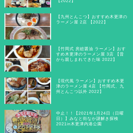
【2022】
【九州とんこつ】おすすめ木更津の
ラーメン屋 2店 【2022】
【竹岡式 房総醤油 ラーメン】おす
すめ木更津のラーメン屋 3店 【昔
から親しまれてきた味 2022】
【現代風 ラーメン】おすすめ木更
津のラーメン屋 4店 【竹岡式、九
州とんこつ以外 2022】
木更津 グルメ
三井アウトレットパーク木
中止！！【2021年1月24日（日曜
更津
日）】みなと街なか謎解き探検
2021in木更津内港公園