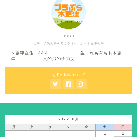
noon
仕事、子供の事を考える日々、少々木更津の事
木更津在住 44才 生まれも育ちも木更
津 二人の男の子の父
＼ Follow me ／
2026年8月
月
火
水
木
金
土
日
1
2