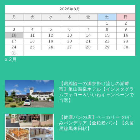
2026年8月
月
火
水
木
金
土
日
1
2
3
4
5
6
7
8
9
10
11
12
13
14
15
16
17
18
19
20
21
22
23
24
25
26
27
28
29
30
31
« 2月
【房総随一の源泉掛け流しの湖畔
宿】亀山温泉ホテル【インスタグラ
ムフォロー＆いいねキャンペーンで
当選】
【健康パンの店】ベーカリー のぞ
みパンデリア【全粒粉パン】【久留
里線馬来田駅】