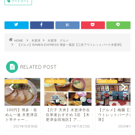
フードコート
HOME
木更津
木更津 グルメ
【グルメ】RAMEN EXPRESS 博多一風堂【三井アウトレットパーク木更津】
RELATED POST
メン つけ麺 まぜそば
木更津 グルメ
木更津 グルメ
替玉 100円】博多・長
【穴子 天丼】木更津市在
【グルメ】梅蘭【三
らーめん一途 木更津店
住筆者おすすめ 3店 【木
ウトレットパーク木
ット半チャー...
更津金田地区】ア...
津】
2021年10月30日
2021年11月23日
2020年11