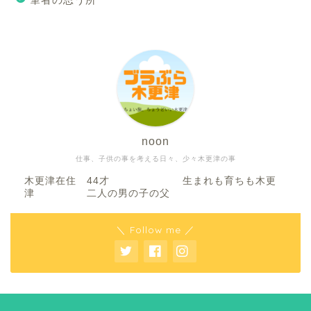
noon
仕事、子供の事を考える日々、少々木更津の事
木更津在住 44才 生まれも育ちも木更
津 二人の男の子の父
＼ Follow me ／