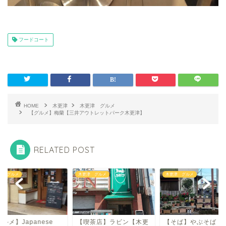
フードコート
HOME
木更津
木更津 グルメ
【グルメ】梅蘭【三井アウトレットパーク木更津】
RELATED POST
津 グルメ
木更津 グルメ
木更津 グルメ
ルメ】Japanese
【喫茶店】ラビン【木更
【そば】やぶそば【