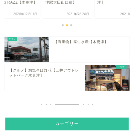
ning RAZZ【木更津】
津駅太田山口前】
津】
2020年12月11日
2021年3月26日
2021年1
【海産物】厚生水産【木更津】
【グルメ】鯛塩そば灯花【三井アウトレ
ットパーク木更津】
カテゴリー