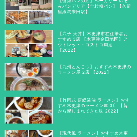
【健康パンの店】ベーカリー のぞ
みパンデリア【全粒粉パン】【久留
里線馬来田駅】
【穴子 天丼】木更津市在住筆者お
すすめ 3店 【木更津金田地区】ア
ウトレット・コストコ周辺
【2022】
【九州とんこつ】おすすめ木更津の
ラーメン屋 2店 【2022】
【竹岡式 房総醤油 ラーメン】おす
すめ木更津のラーメン屋 3店 【昔
から親しまれてきた味 2022】
【現代風 ラーメン】おすすめ木更