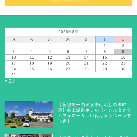
2026年8月
月
火
水
木
金
土
日
1
2
3
4
5
6
7
8
9
10
11
12
13
14
15
16
17
18
19
20
21
22
23
24
25
26
27
28
29
30
31
« 2月
【房総随一の源泉掛け流しの湖畔
宿】亀山温泉ホテル【インスタグラ
ムフォロー＆いいねキャンペーンで
当選】