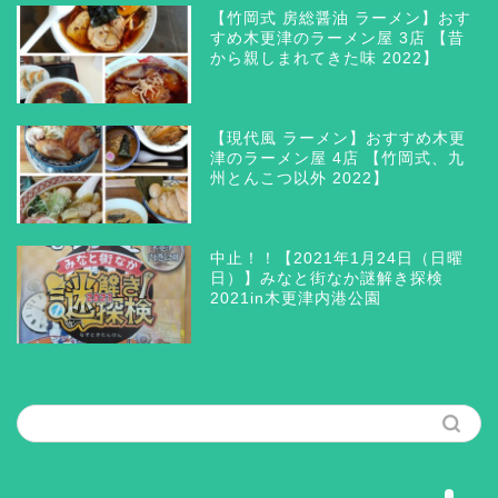
【竹岡式 房総醤油 ラーメン】おす
すめ木更津のラーメン屋 3店 【昔
から親しまれてきた味 2022】
【現代風 ラーメン】おすすめ木更
津のラーメン屋 4店 【竹岡式、九
州とんこつ以外 2022】
木更津 グルメ
三井アウトレットパーク木
中止！！【2021年1月24日（日曜
更津
日）】みなと街なか謎解き探検
2021in木更津内港公園
ラーメン つけ麺 まぜそ
ば
筆者の思う所