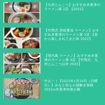
【九州とんこつ】おすすめ木更津の
ラーメン屋 2店 【2022】
【竹岡式 房総醤油 ラーメン】おす
すめ木更津のラーメン屋 3店 【昔
から親しまれてきた味 2022】
【現代風 ラーメン】おすすめ木更
津のラーメン屋 4店 【竹岡式、九
州とんこつ以外 2022】
木更津 グルメ
三井アウトレットパーク木
中止！！【2021年1月24日（日曜
更津
日）】みなと街なか謎解き探検
2021in木更津内港公園
ラーメン つけ麺 まぜそ
ば