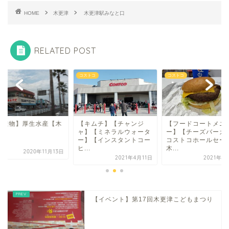
HOME
木更津
木更津駅みなと口
RELATED POST
津
コストコ
コストコ
海産物】厚生水産【木
【キムチ】【チャンジ
【フードコートメニ
津】
ャ】【ミネラルウォータ
ー】【チーズバーガ
ー】【インスタントコー
コストコホールセー
ヒ...
木...
2020年11月13日
2021年4月11日
2021年6
【イベント】第17回木更津こどもまつり