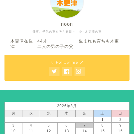
noon
仕事、子供の事を考える日々、少々木更津の事
木更津在住 44才 生まれも育ちも木更
津 二人の男の子の父
＼ Follow me ／
2026年8月
月
火
水
木
金
土
日
1
2
3
4
5
6
7
8
9
10
11
12
13
14
15
16