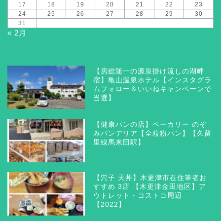
17
18
19
20
21
22
23
24
25
26
27
28
29
30
31
« 2月
【房総随一の源泉掛け流しの湖畔
宿】亀山温泉ホテル【インスタグラ
ムフォロー＆いいねキャンペーンで
当選】
【健康パンの店】ベーカリー のぞ
みパンデリア【全粒粉パン】【久留
里線馬来田駅】
【穴子 天丼】木更津市在住筆者お
すすめ 3店 【木更津金田地区】ア
ウトレット・コストコ周辺
【2022】