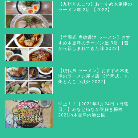
【九州とんこつ】おすすめ木更津の
ラーメン屋 2店 【2022】
【竹岡式 房総醤油 ラーメン】おす
すめ木更津のラーメン屋 3店 【昔
から親しまれてきた味 2022】
【現代風 ラーメン】おすすめ木更
津のラーメン屋 4店 【竹岡式、九
州とんこつ以外 2022】
木更津 グルメ
三井アウトレットパーク木
中止！！【2021年1月24日（日曜
更津
日）】みなと街なか謎解き探検
2021in木更津内港公園
ラーメン つけ麺 まぜそ
ば