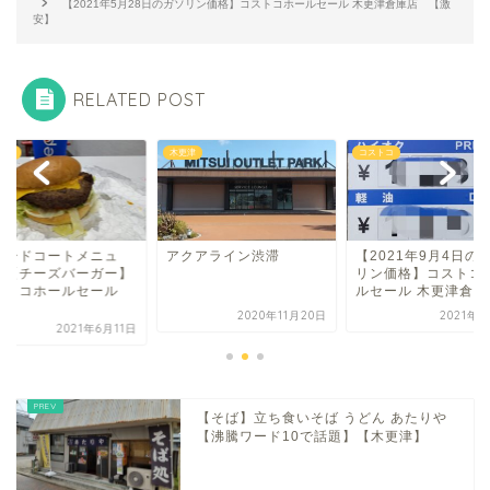
【2021年5月28日のガソリン価格】コストコホールセール 木更津倉庫店 【激
安】
RELATED POST
トコ
木更津
コストコ
フードコートメニュ
アクアライン渋滞
【2021年9月4日の
】【チーズバーガー】
リン価格】コストコ
ストコホールセール
ルセール 木更津倉...
.
2020年11月20日
2021年9
2021年6月11日
【そば】立ち食いそば うどん あたりや
【沸騰ワード10で話題】【木更津】