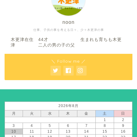
noon
仕事、子供の事を考える日々、少々木更津の事
木更津在住 44才 生まれも育ちも木更
津 二人の男の子の父
＼ Follow me ／
2026年8月
月
火
水
木
金
土
日
1
2
3
4
5
6
7
8
9
10
11
12
13
14
15
16