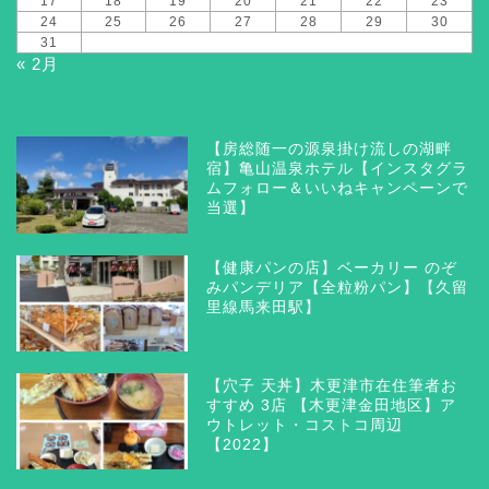
17
18
19
20
21
22
23
24
25
26
27
28
29
30
31
« 2月
【房総随一の源泉掛け流しの湖畔
宿】亀山温泉ホテル【インスタグラ
ムフォロー＆いいねキャンペーンで
当選】
【健康パンの店】ベーカリー のぞ
みパンデリア【全粒粉パン】【久留
里線馬来田駅】
【穴子 天丼】木更津市在住筆者お
すすめ 3店 【木更津金田地区】ア
ウトレット・コストコ周辺
【2022】