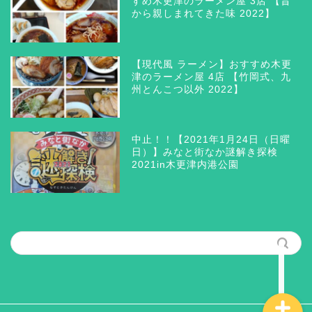
すめ木更津のラーメン屋 3店 【昔
から親しまれてきた味 2022】
【現代風 ラーメン】おすすめ木更
津のラーメン屋 4店 【竹岡式、九
州とんこつ以外 2022】
木更津 グルメ
三井アウトレットパーク木
中止！！【2021年1月24日（日曜
更津
日）】みなと街なか謎解き探検
2021in木更津内港公園
ラーメン つけ麺 まぜそ
ば
筆者の思う所