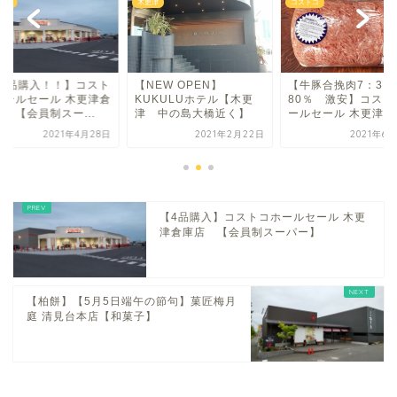
トコ
木更津
コストコ
13品購入！！】コスト
【NEW OPEN】
【牛豚合挽肉7：3 
ホールセール 木更津倉
KUKULUホテル【木更
80％ 激安】コスト
 【会員制スー...
津 中の島大橋近く】
ールセール 木更津...
2021年4月28日
2021年2月22日
2021年6
【4品購入】コストコホールセール 木更
津倉庫店 【会員制スーパー】
【柏餅】【5月5日端午の節句】菓匠梅月
庭 清見台本店【和菓子】