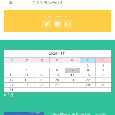
津 二人の男の子の父
＼ Follow me ／
2026年8月
月
火
水
木
金
土
日
1
2
3
4
5
6
7
8
9
10
11
12
13
14
15
16
17
18
19
20
21
22
23
24
25
26
27
28
29
30
31
« 2月
【房総随一の源泉掛け流しの湖畔