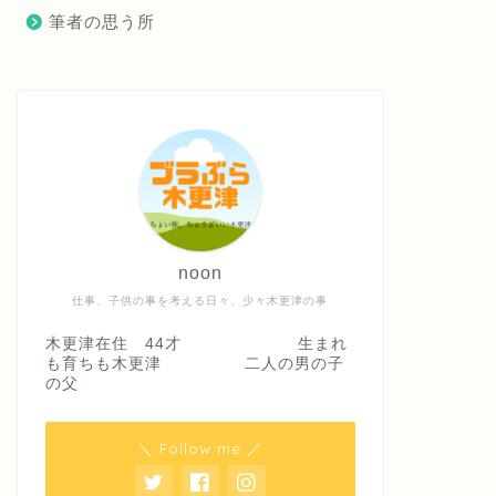
筆者の思う所
noon
仕事、子供の事を考える日々、少々木更津の事
木更津在住 44才 生まれ
も育ちも木更津 二人の男の子
の父
＼ Follow me ／