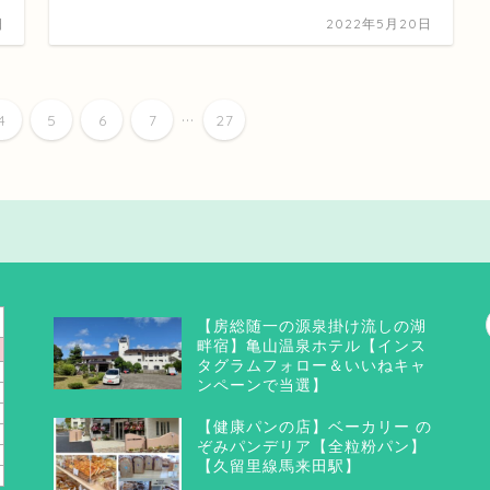
日
2022年5月20日
...
4
5
6
7
27
【房総随一の源泉掛け流しの湖
畔宿】亀山温泉ホテル【インス
タグラムフォロー＆いいねキャ
ンペーンで当選】
【健康パンの店】ベーカリー の
ぞみパンデリア【全粒粉パン】
【久留里線馬来田駅】