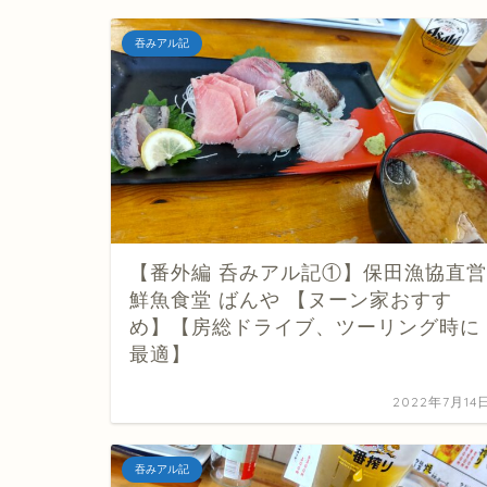
吞みアル記
【番外編 呑みアル記①】保田漁協直営
鮮魚食堂 ばんや 【ヌーン家おすす
め】【房総ドライブ、ツーリング時に
最適】
2022年7月14
吞みアル記