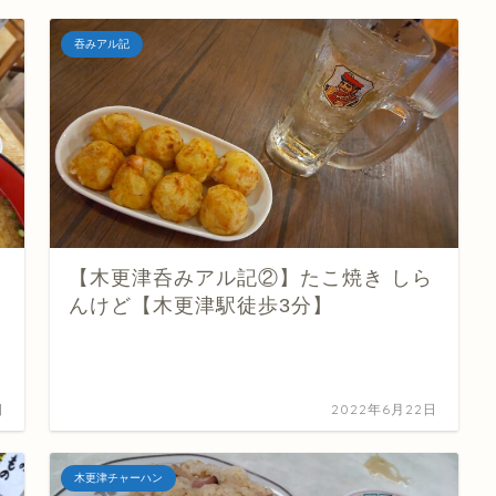
吞みアル記
【木更津呑みアル記②】たこ焼き しら
んけど【木更津駅徒歩3分】
日
2022年6月22日
木更津チャーハン