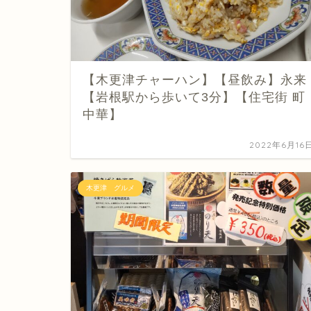
【木更津チャーハン】【昼飲み】永来
【岩根駅から歩いて3分】【住宅街 町
中華】
2022年6月16
木更津 グルメ