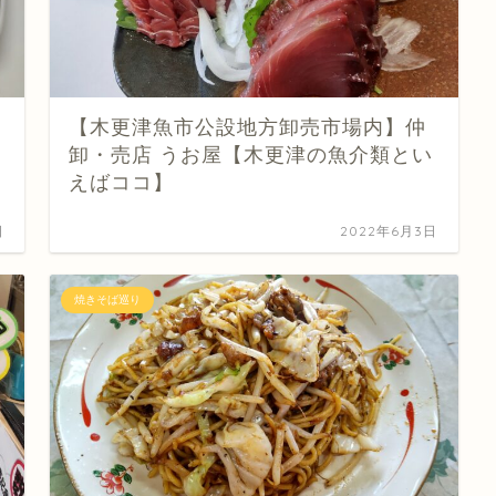
【木更津魚市公設地方卸売市場内】仲
卸・売店 うお屋【木更津の魚介類とい
えばココ】
日
2022年6月3日
焼きそば巡り