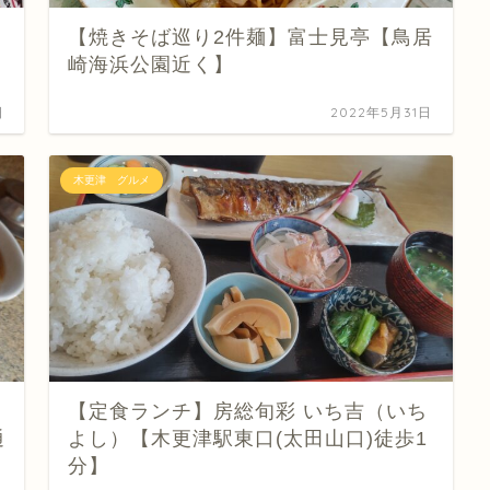
【焼きそば巡り2件麺】富士見亭【鳥居
崎海浜公園近く】
日
2022年5月31日
木更津 グルメ
【定食ランチ】房総旬彩 いち吉（いち
通
よし）【木更津駅東口(太田山口)徒歩1
分】