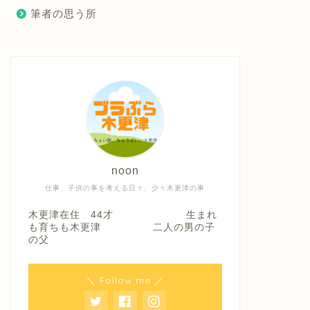
筆者の思う所
noon
仕事、子供の事を考える日々、少々木更津の事
木更津在住 44才 生まれ
も育ちも木更津 二人の男の子
の父
＼ Follow me ／