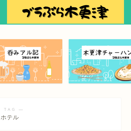
 TAG ―
ホテル