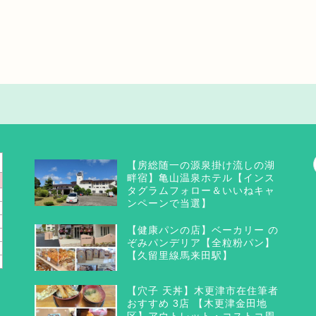
【房総随一の源泉掛け流しの湖
畔宿】亀山温泉ホテル【インス
タグラムフォロー＆いいねキャ
ンペーンで当選】
【健康パンの店】ベーカリー の
ぞみパンデリア【全粒粉パン】
【久留里線馬来田駅】
【穴子 天丼】木更津市在住筆者
おすすめ 3店 【木更津金田地